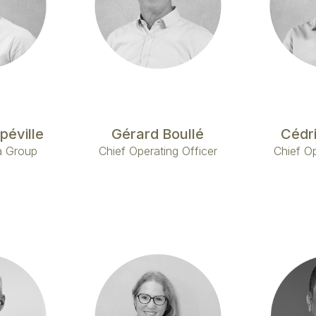
péville
Gérard Boullé
Cédr
a Group
Chief Operating Officer
Chief Op