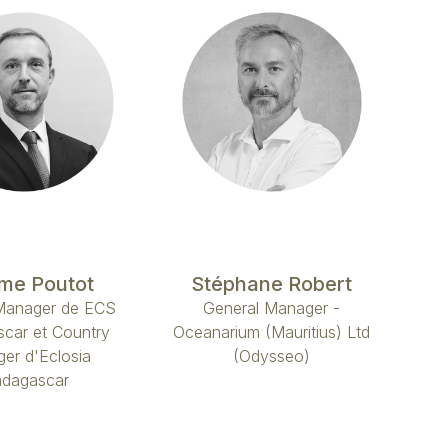
me Poutot
Stéphane Robert
Manager de ECS
General Manager -
car et Country
Oceanarium (Mauritius) Ltd
er d'Eclosia
(Odysseo)
dagascar