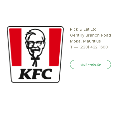
Restaurants à Maurice
2
Restaurants à Madagascar
Madagascar
Présence régionale