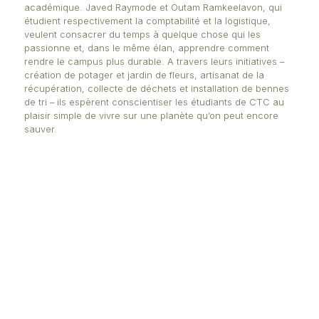
pratiquer le leadership. Il fait d’ailleurs partie des é
qui ont assisté au Student Leaders Summit qui a eu 
Dubaï fin juin. Organisation de conférences, de visi
d’entreprises, lancement de projets, soutien aux n
étudiants, le jeune homme a mené avec son équip
pléiade d’activités. « Tout cela a été réalisé dans le
promouvoir l’employabilité et d’activer un networking
affirme-t-il.
Les membres du Design Society ont, quant à eux, p
à la vie professionnelle en ayant collaboré, avec 
Smart City, au design de deux arrêts d’autobus à pr
du campus. « Ce projet, qui a pris deux semaines, 
permis de traduire les compétences et les connai
acquises dans les classes dans des situations réel
avons écouté, échangé, digéré des informations et
idées et nous sommes venus avec un projet. Cela a
immense plaisir de le voir prendre vie », raconte
Bhudeshwar Shewraj.
La Green Campus Initiative est le seul club non