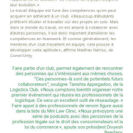
Des challenges qui permettent de sortir de sa zone
confort et d’explorer de nouveaux horizons. Le méta
Fintech, la Bourse… ces sujets ont fait l’objet de we
de workshops et de tables rondes organisés par la
Club. « Outre le fait d’avoir une expérience sectoriel
pertinente, ces débats nous ont permis de découvr
perspectives intéressantes à la finance », indique S
Mustun du Finance Club. Avis partagé par Joan Achi
Psychology Society : « Notre club veut donner aux
l’opportunité de découvrir les métiers de la psychol
leur évolution. »
Le travail d’équipe est l’une des compétences qu’o
acquérir en adhérant à un club. « Beaucoup d’étudi
préfèrent étudier et travailler sur des projets en sol
dans le monde du travail, on est amené à collabor
d’autres personnes. Il est donc important d’améliore
compétences en teamwork. Et comme généralement
membres d’un club travaillent en équipe, cela pous
développer cette aptitude », affirme Madhav Narroo