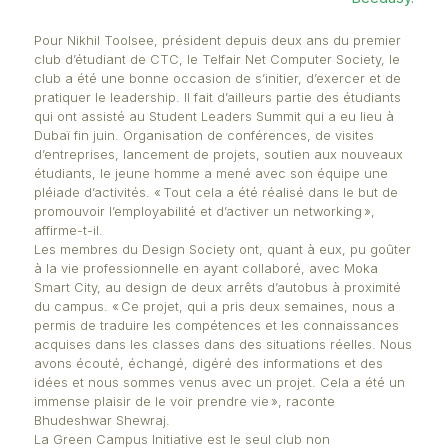
Comm’Unity.
Faire partie d’un club, permet également de r
des personnes qui s’intéressent aux mêmes
“Ces personnes-là sont de potentie
collaborateurs”, souligne Tanishta Appegad
Logistics Club. « Nous comptons bientôt organi
premier événement qui réunira les professionn
logistique. Ce sera un excellent outil de rése
Faire appel à des professionnels de renom fig
dans la liste du Mini Law Clinic. « Nous prév
série de podcasts avec des personn
profession légale sur le droit des consommate
loi du commerce », ajoute son président
Pour Nikhil Toolsee, président depuis deux ans du 
club d’étudiant de CTC, le Telfair Net Computer Soci
club a été une bonne occasion de s’initier, d’exerce