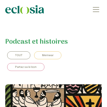
Podcast et histoires
TOUT
Memwar
Partaz sa ki bon