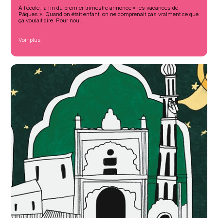
Partaz sa ki bon
avr. 2026
Fet Pak
À l’école, la fin du premier trimestre annonce « les vacances 
Pâques ». Quand on était enfant, on ne comprenait pas vraim
ça voulait dire. Pour nou...
Voir plus