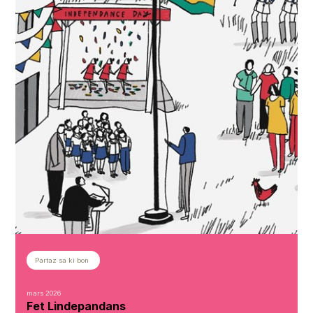
Partaz sa ki bon
mars 2026
Fet Eid
Depuis quelques semaines, Nadil ne rejoint plus ses collègu
l’heure du déjeuner. Il ne mange ni ne boit rien pendant toute l
Nadil fait partie des...
Voir plus